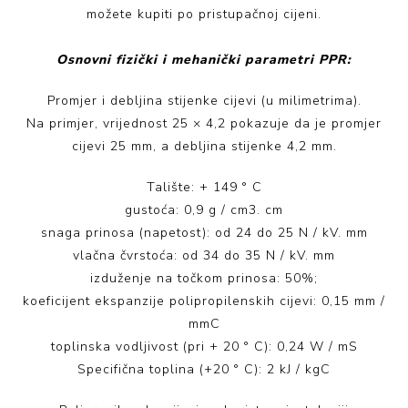
možete kupiti po pristupačnoj cijeni.
Osnovni fizički i mehanički parametri PPR:
Promjer i debljina stijenke cijevi (u milimetrima).
Na primjer, vrijednost 25 × 4,2 pokazuje da je promjer
cijevi 25 mm, a debljina stijenke 4,2 mm.
Talište: + 149 ° C
gustoća: 0,9 g / cm3. cm
snaga prinosa (napetost): od 24 do 25 N / kV. mm
vlačna čvrstoća: od 34 do 35 N / kV. mm
izduženje na točkom prinosa: 50%;
koeficijent ekspanzije polipropilenskih cijevi: 0,15 mm /
mmС
toplinska vodljivost (pri + 20 ° C): 0,24 W / mS
Specifična toplina (+20 ° C): 2 kJ / kgC