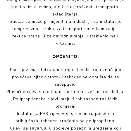
raditi s tim cijevima, a niži su i troškovi i transporta i
skladištenja.
Sustav se može primijeniti i u industriji, za instalacije
kompresivnog zraka, za transportiranje kemikalija i
tekuće hrane ili za navodnjavanje u staklenicima i
vrtovima.
OPĆENITO:
Ppr cijev ima glatku unutarnju stijenku koja značajno
povećava njihov protok i također ne dopušta da se
začepljuju;
Plastične cijevi su potpuno inertne na većinu kemikalija;
Polipropilenske cijevi imaju širok raspon različitih
promjera;
Instalacija PPR cijevi vrši se pomoću posebnih
priključaka, također izrađenih od polipropilena.
Cijevi se zavaruju u spojeve posebnim uređajem koji