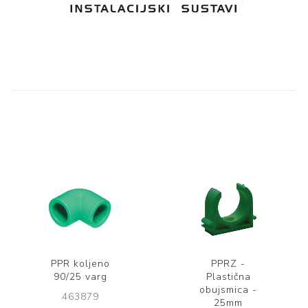
PPR koljeno
PPRZ -
90/25 varg
Plastična
obujsmica -
463879
25mm