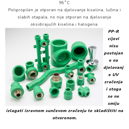
95˚C
Polipropilen je otporan na djelovanje kiselina, lužina i
slabih otapala, no nije otporan na djelovanje
oksidirajućih kiselina i halogena.
PP-R
cijevi
nisu
postojan
e na
djelovanj
e UV
zračenja
i stoga
se ne
smiju
izlagati izravnom sunčevom zračenju te skladištiti na
otvorenom.