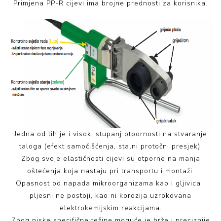
Primjena PP-R cijevi ima brojne prednosti za korisnika.
Jedna od tih je i visoki stupanj otpornosti na stvaranje
taloga (efekt samočišćenja, stalni protočni presjek).
Zbog svoje elastičnosti cijevi su otporne na manja
oštećenja koja nastaju pri transportu i montaži.
Opasnost od napada mikroorganizama kao i gljivica i
pljesni ne postoji, kao ni korozija uzrokovana
elektrokemijskim reakcijama.
Zbog niske specifične težine moguće je brže i preciznije