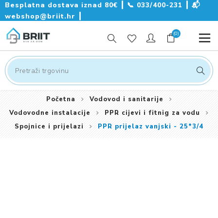
Besplatna dostava iznad 80€ ┃
📞
033/400-231
┃
📬
webshop@briit.hr
┃
(0)
Početna
Vodovod i sanitarije
Vodovodne instalacije
PPR cijevi i fitnig za vodu
Spojnice i prijelazi
PPR prijelaz vanjski - 25*3/4