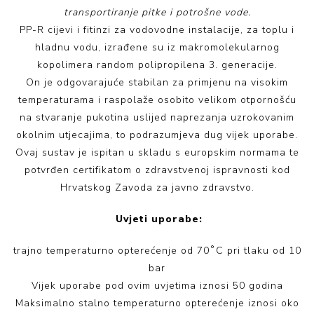
transportiranje pitke i potrošne vode.
PP-R cijevi i fitinzi za vodovodne instalacije, za toplu i
hladnu vodu, izrađene su iz makromolekularnog
kopolimera random polipropilena 3. generacije.
On je odgovarajuće stabilan za primjenu na visokim
temperaturama i raspolaže osobito velikom otpornošću
na stvaranje pukotina uslijed naprezanja uzrokovanim
okolnim utjecajima, to podrazumjeva dug vijek uporabe.
Ovaj sustav je ispitan u skladu s europskim normama te
potvrđen certifikatom o zdravstvenoj ispravnosti kod
Hrvatskog Zavoda za javno zdravstvo.
Uvjeti uporabe:
trajno temperaturno opterećenje od 70˚C pri tlaku od 10
bar
Vijek uporabe pod ovim uvjetima iznosi 50 godina
Maksimalno stalno temperaturno opterećenje iznosi oko