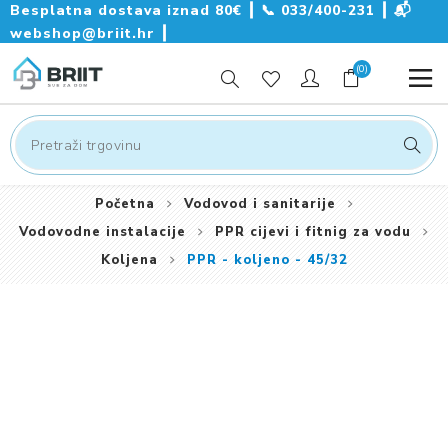
Besplatna dostava iznad 80€ ┃
📞
033/400-231
┃
📬
webshop@briit.hr
┃
(0)
Početna
Vodovod i sanitarije
Vodovodne instalacije
PPR cijevi i fitnig za vodu
Koljena
PPR - koljeno - 45/32