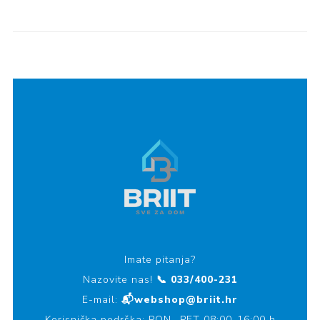
Imate pitanja?
Nazovite nas!
📞 033/400-231
E-mail:
📬webshop@briit.hr
Korisnička podrška: PON- PET 08:00-16:00 h