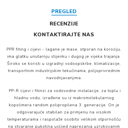
PREGLED
RECENZIJE
KONTAKTIRAJTE NAS
PPR fiting i cijevi - lagane je mase, otporan na koroziju,
ima glatku unutarnju stijenku i dugog je vijeka trajanja.
Široko se koristi u izgradnji vodoopskrbe, klimatizacije,
transportnim industrijskim tekućinama, poljoprivrednim
navodnjavanjima.
PP-R cijevi i fitinzi za vodovodne instalacije, za toplu i
hladnu vodu, izrađene su iz makromolekularnog
kopolimera random polipropilena 3. generacije. On je
odgovarajuće stabilan za primjenu na visokim
temperaturama i raspolaže osobito velikom otpornošću
na stvaranje pukotina uslijed naprezanja uzrokovanim