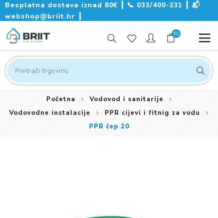
Besplatna dostava iznad 80€ ┃
📞
033/400-231
┃
📬
webshop@briit.hr
┃
(0)
Početna
Vodovod i sanitarije
Vodovodne instalacije
PPR cijevi i fitnig za vodu
PPR čep 20