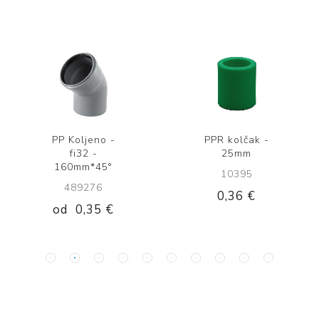
PP Koljeno -
PPR kolčak -
fi32 -
25mm
160mm*45°
10395
489276
0,36 €
od
0,35 €