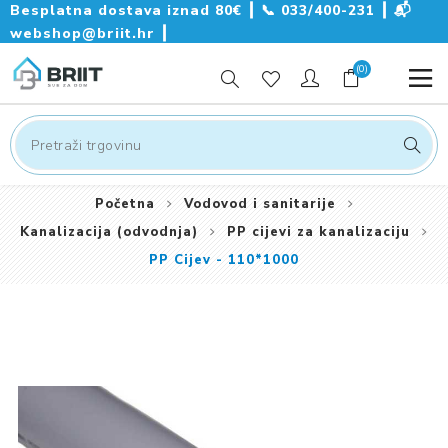
Besplatna dostava iznad 80€ ┃
📞
033/400-231
┃
📬
webshop@briit.hr
┃
(0)
Početna
Vodovod i sanitarije
Kanalizacija (odvodnja)
PP cijevi za kanalizaciju
PP Cijev - 110*1000