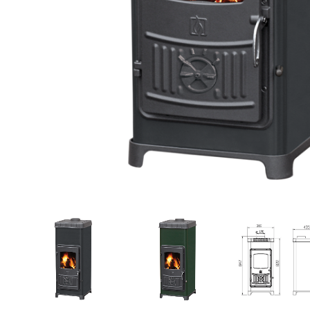
Mase za
izravnavanje - kitovi