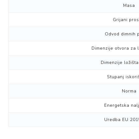
Masa
Grijani pros
Odvod dimnih p
Dimenzije otvora za 
Dimenzije ložišt
Stupanj iskori
Norma
Energetska nal
Uredba EU 201