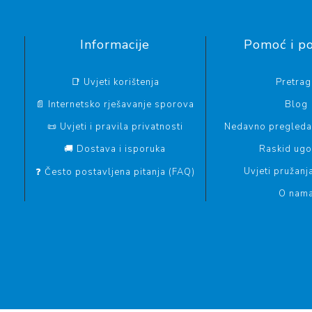
Informacije
Pomoć i p
📑 Uvjeti korištenja
Pretrag
📄 Internetsko rješavanje sporova
Blog
📜 Uvjeti i pravila privatnosti
Nedavno pregledan
🚚 Dostava i isporuka
Raskid ug
Uvjeti pružanj
❓ Često postavljena pitanja (FAQ)
O nam