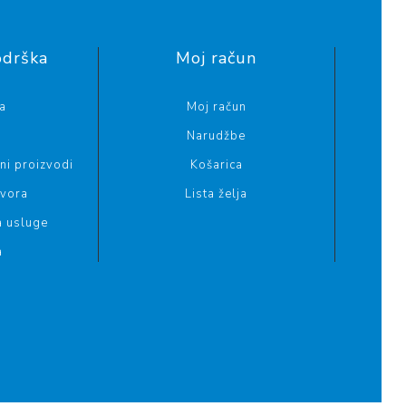
odrška
Moj račun
a
Moj račun
Narudžbe
i proizvodi
Košarica
ovora
Lista želja
a usluge
a