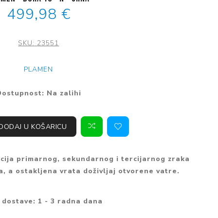
alacijski
Bojleri
Regulatori tlaka
499,98 €
ovi
radbene ploče za
krovalne pećnice
vode
hanje
oče za kuhanje
PHD cijevi za vodu
SKU:
23551
radbene pećnice
eckalice
Kromirani fitinzi
rilice rublja
PLAMEN
Mesing fitinzi
šilice rublja
Dostupnost:
Na zalihi
Fleksibilna crijeva
DODAJ U KOŠARICU
acija primarnog, sekundarnog i tercijarnog zraka
a, a ostakljena vrata doživljaj otvorene vatre.
 dostave:
1 - 3 radna dana