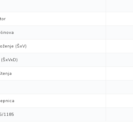
tor
linova
loženje (ŠxV)
a (ŠxVxD)
štenja
jepnica
5/1185