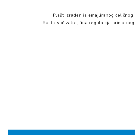
Plašt izrađen iz emajliranog čeličnog l
Rastresač vatre, fina regulacija primarnog,