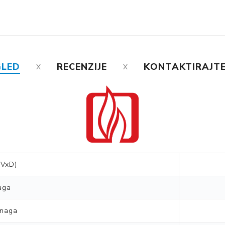
GLED
RECENZIJE
KONTAKTIRAJTE
xVxD)
aga
snaga