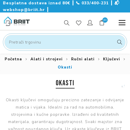
Besplatna dostava iznad 80€ ┃
📞
033/400-231
┃
📬
webshop@briit.hr
┃
(0)
Početna
Alati i strojevi
Ručni alati
Ključevi
Okasti
OKASTI
Okasti ključevi omogućuju precizno zatezanje i odvijanje
matica i vijaka. Idealni za rad na automobilima,
strojevima i kućne popravke. Izrađeni od kvalitetnih
materijala, garantiraju dugotrajnost. Svaki majstor zna
važnost pouzdanog ključa. Uz okaste ključeve iz BRIIT