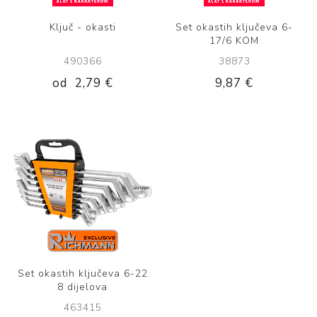
Ključ - okasti
Set okastih ključeva 6-
17/6 KOM
490366
38873
od
2,79 €
9,87 €
Set okastih ključeva 6-22
8 dijelova
463415