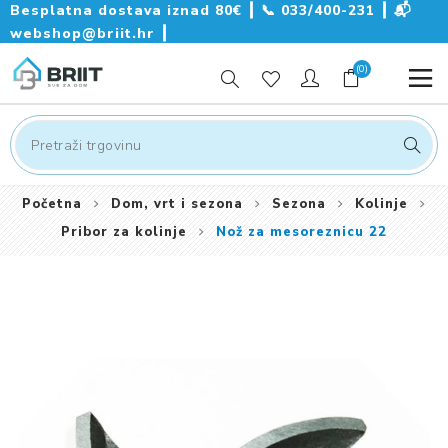
Besplatna dostava iznad 80€ ┃
📞
033/400-231
┃
📬
webshop@briit.hr
┃
(0)
Početna
Dom, vrt i sezona
Sezona
Kolinje
Pribor za kolinje
Nož za mesoreznicu 22