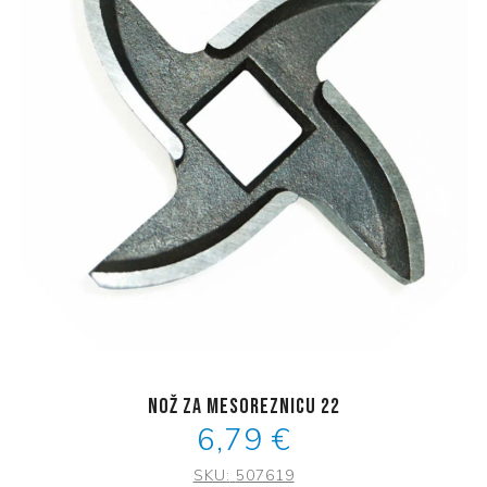
Nož za mesoreznicu 22
6,79 €
SKU:
507619