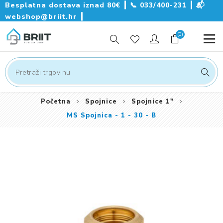
Besplatna dostava iznad 80€ ┃
📞
033/400-231
┃
📬
webshop@briit.hr
┃
(0)
Početna
Spojnice
Spojnice 1"
MS Spojnica - 1 - 30 - B