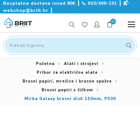
Besplatna dostava iznad 80€ ┃
📞
033/400-231
┃
📬
webshop@briit.hr
┃
(0)
Početna
Alati i strojevi
Pribor za električne alate
Brusni papiri, mrežice i brusne spužve
Brusni papiri s čičkom
Mirka Galaxy brusni disk 150mm, P500