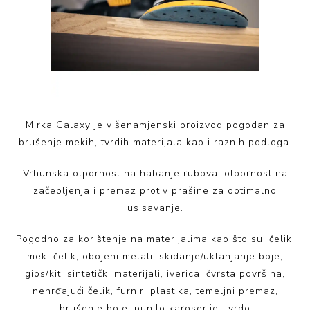
Mirka Galaxy je višenamjenski proizvod pogodan za
brušenje mekih, tvrdih materijala kao i raznih podloga.
Vrhunska otpornost na habanje rubova, otpornost na
začepljenja i premaz protiv prašine za optimalno
usisavanje.
Pogodno za korištenje na materijalima kao što su: čelik,
meki čelik, obojeni metali, skidanje/uklanjanje boje,
gips/kit, sintetički materijali, iverica, čvrsta površina,
nehrđajući čelik, furnir, plastika, temeljni premaz,
brušenje boje, punilo karoserije, tvrdo