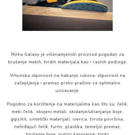
Mirka Galaxy je višenamjenski proizvod pogodan za
brušenje mekih, tvrdih materijala kao i raznih podloga.
Vrhunska otpornost na habanje rubova, otpornost na
začepljenja i premaz protiv prašine za optimalno
usisavanje.
Pogodno za korištenje na materijalima kao što su: čelik,
meki čelik, obojeni metali, skidanje/uklanjanje boje,
gips/kit, sintetički materijali, iverica, čvrsta površina,
nehrđajući čelik, furnir, plastika, temeljni premaz,
brušenje boje, punilo karoserije, tvrdo