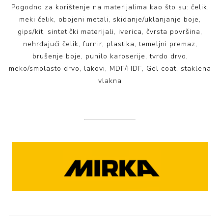
Pogodno za korištenje na materijalima kao što su: č
elik,
meki čelik, obojeni metali, skidanje/uklanjanje boje,
gips/kit, sintetički materijali, iverica, čvrsta površina,
nehrđajući čelik, furnir, plastika, temeljni premaz,
brušenje boje, punilo karoserije, tvrdo drvo,
m
eko/smolasto drvo, lakovi, MDF/HDF, Gel coat, staklena
vlakna