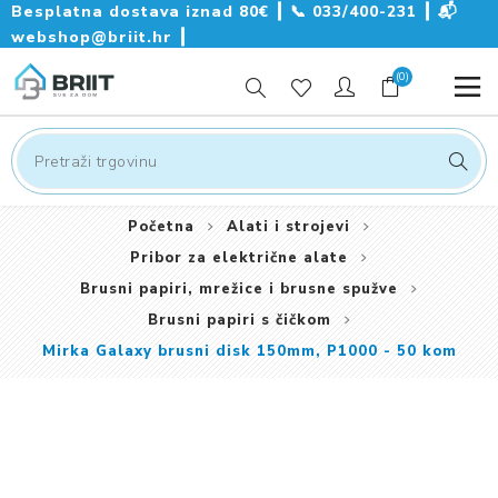
Besplatna dostava iznad 80€ ┃
📞
033/400-231
┃
📬
webshop@briit.hr
┃
(0)
Početna
Alati i strojevi
Pribor za električne alate
Brusni papiri, mrežice i brusne spužve
Brusni papiri s čičkom
Mirka Galaxy brusni disk 150mm, P1000 - 50 kom