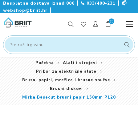
Besplatna dostava iznad 80€ ┃
📞
033/400-231
┃
📬
webshop@briit.hr
┃
(0)
Početna
Alati i strojevi
Pribor za električne alate
Brusni papiri, mrežice i brusne spužve
Brusni diskovi
Mirka Basecut brusni papir 150mm P120