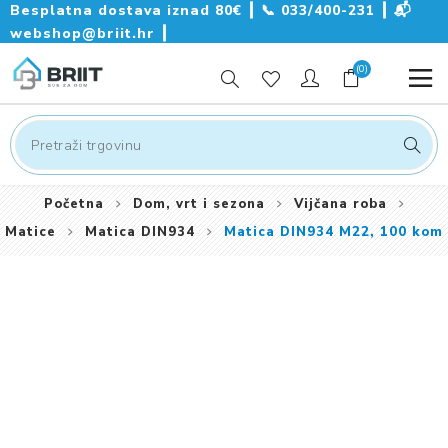
Besplatna dostava iznad 80€ ┃
📞
033/400-231
┃
📬
webshop@briit.hr
┃
(0)
Početna
Dom, vrt i sezona
Vijčana roba
Matice
Matica DIN934
Matica DIN934 M22, 100 kom