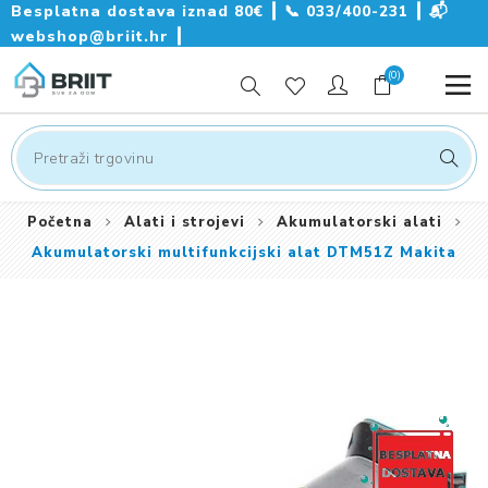
Besplatna dostava iznad 80€ ┃
📞
033/400-231
┃
📬
webshop@briit.hr
┃
(0)
Početna
Alati i strojevi
Akumulatorski alati
Akumulatorski multifunkcijski alat DTM51Z Makita