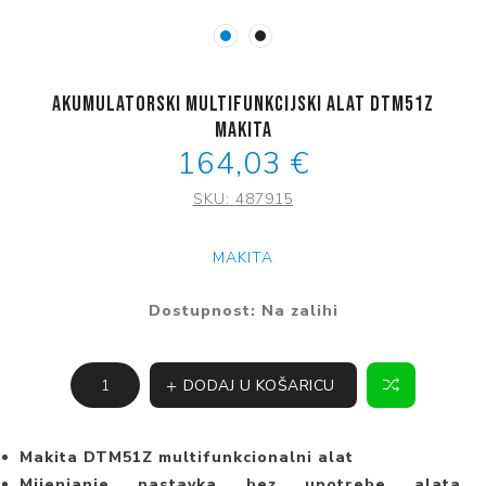
Akumulatorski multifunkcijski alat DTM51Z
Makita
164,03 €
SKU:
487915
MAKITA
Dostupnost:
Na zalihi
DODAJ U KOŠARICU
Makita DTM51Z multifunkcionalni alat
Mijenjanje nastavka bez upotrebe alata,