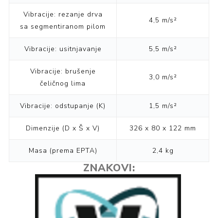
Vibracije: rezanje drva
4,5 m/s²
sa segmentiranom pilom
Vibracije: usitnjavanje
5,5 m/s²
Vibracije: brušenje
3,0 m/s²
čeličnog lima
Vibracije: odstupanje (K)
1,5 m/s²
Dimenzije (D x Š x V)
326 x 80 x 122 mm
Masa (prema EPTA)
2,4 kg
ZNAKOVI: