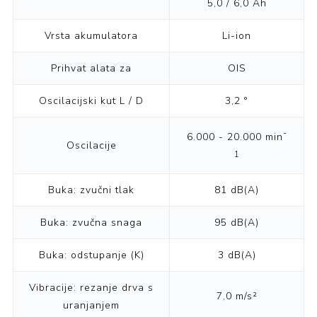
5,0 / 6,0 Ah
Vrsta akumulatora
Li-ion
Prihvat alata za
OIS
Oscilacijski kut L / D
3,2 °
-
6.000 - 20.000 min
Oscilacije
1
Buka: zvučni tlak
81 dB(A)
Buka: zvučna snaga
95 dB(A)
Buka: odstupanje (K)
3 dB(A)
Vibracije: rezanje drva s
7,0 m/s²
uranjanjem