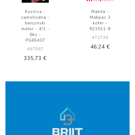
Kosilica -
Makita -
samohodna -
Makpac 3
benzinski
kofer -
motor - 4/1 -
821551-8
6ks -
471739
PG65407
46,24 €
467567
335,73 €