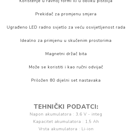
Korištenje u ravnoj formi ili u obliku pištolja
Prekidač za promjenu smjera
Ugrađeno LED radno svjetlo za veću osvijetljenost rada
Idealno za primjenu u skučenim prostorima
Magnetni držač bita
Može se koristiti i kao ručni odvijač
Priložen 80 dijelni set nastavaka
TEHNIČKI PODATCI:
Napon akumulatora : 3,6 V - integ
Kapacitet akumulatora : 1,5 Ah
Vrsta akumulatora : Li-ion