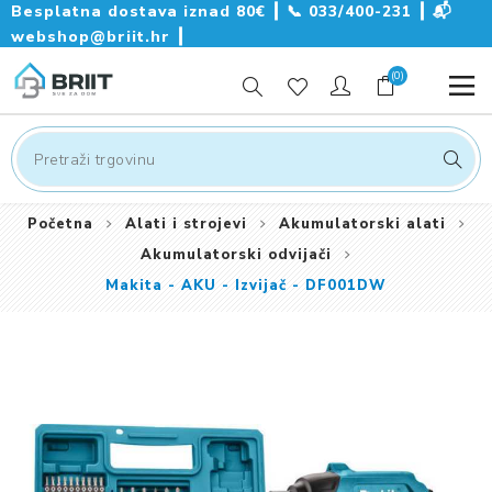
Besplatna dostava iznad 80€ ┃
📞
033/400-231
┃
📬
webshop@briit.hr
┃
(0)
Početna
Alati i strojevi
Akumulatorski alati
Akumulatorski odvijači
Makita - AKU - Izvijač - DF001DW