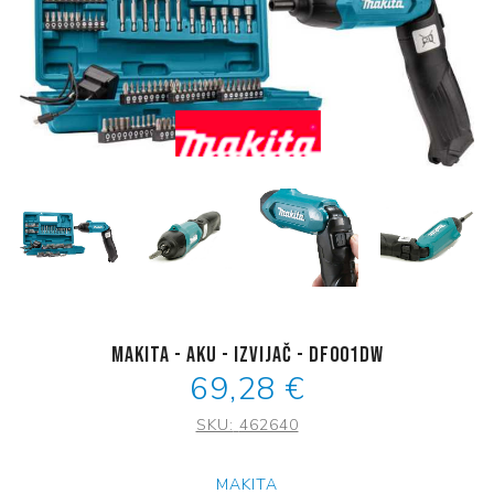
Makita - AKU - Izvijač - DF001DW
69,28 €
SKU:
462640
MAKITA