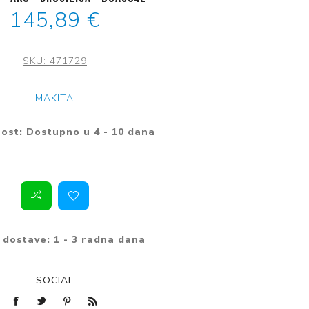
alacijski
Bojleri
Regulatori tlaka
145,89 €
ovi
radbene ploče za
krovalne pećnice
vode
hanje
oče za kuhanje
PHD cijevi za vodu
SKU:
471729
radbene pećnice
eckalice
Kromirani fitinzi
rilice rublja
MAKITA
Mesing fitinzi
šilice rublja
ost:
Dostupno u 4 - 10 dana
Fleksibilna crijeva
jesti me kada bude dostupno
 dostave:
1 - 3 radna dana
SOCIAL