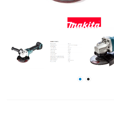
Mase za
izravnavanje - kitovi