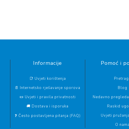
Informacije
Pomoć i p
📑 Uvjeti korištenja
Pretrag
📄 Internetsko rješavanje sporova
Blog
📜 Uvjeti i pravila privatnosti
Nedavno pregledan
🚚 Dostava i isporuka
Raskid ug
Uvjeti pružanj
❓ Često postavljena pitanja (FAQ)
O nam