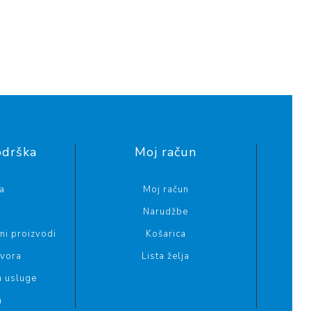
odrška
Moj račun
a
Moj račun
Narudžbe
i proizvodi
Košarica
ovora
Lista želja
a usluge
a