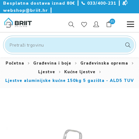
Besplatna dostava iznad 80€ ┃
📞
033/400-231
┃
📬
webshop@briit.hr
┃
(0)
Početna
Građevina i boje
Građevinska oprema
Ljestve
Kućne ljestve
Ljestve aluminijske kućne 150kg 5 gazišta - ALD5 TUV