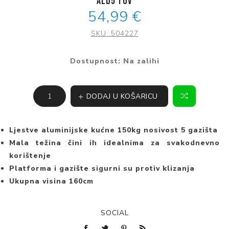
ALD5 TUV
54,99 €
SKU:
504227
Dostupnost:
Na zalihi
DODAJ U KOŠARICU
Ljestve aluminijske kućne 150kg nosivost 5 gazišta
Mala težina čini ih idealnima za svakodnevno
korištenje
Platforma i gazište sigurni su protiv klizanja
Ukupna visina 160cm
SOCIAL