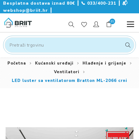
Besplatna dostava iznad 80€ ┃
📞
033/400-231
┃
📬
webshop@briit.hr
┃
(0)
Početna
Kućanski uređaji
Hlađenje i grijanje
Ventilatori
LED luster sa ventilatorom Bratton ML-2066 crni