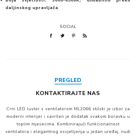
Boja svjetlosti: 3000-6500K, dimabilno preko
daljinskog upravljača
SOCIAL
PREGLED
KONTAKTIRAJTE NAS
Crni LED luster s ventilatorom ML2066 stilski je izbor za
moderni interijer i savršen je dodatak svakom boravku u
toplim mjesecima. Kombinirajući funkcionalnost
ventilatora i elegantnog osvjetljenja u jedan uređaj, nudi