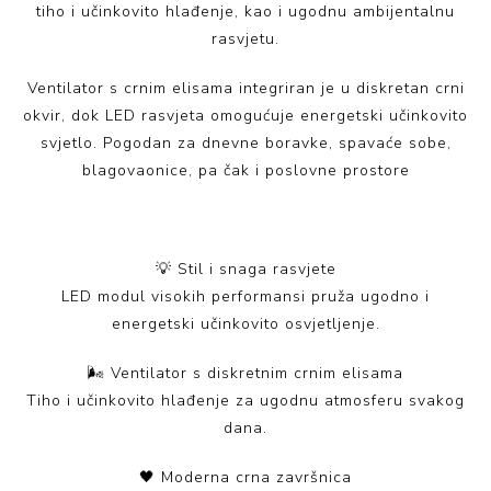
tiho i učinkovito hlađenje, kao i ugodnu ambijentalnu
rasvjetu.
Ventilator s crnim elisama integriran je u diskretan crni
okvir, dok LED rasvjeta omogućuje energetski učinkovito
svjetlo. Pogodan za dnevne boravke, spavaće sobe,
blagovaonice, pa čak i poslovne prostore
💡 Stil i snaga rasvjete
LED modul visokih performansi pruža ugodno i
energetski učinkovito osvjetljenje.
🌬️ Ventilator s diskretnim crnim elisama
Tiho i učinkovito hlađenje za ugodnu atmosferu svakog
dana.
🖤 Moderna crna završnica