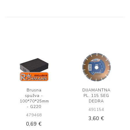
Brusna
DIJAMANTNA
spužva -
PL. 115 SEG
100*70*25mm
DEDRA
- G220
491154
479468
3,60 €
0,69 €