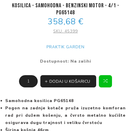
Kosilica - samohodna - benzinski motor - 4/1 -
PG65148
358,68 €
SKU:
45399
PRAKTIK GARDEN
Dostupnost:
Na zalihi
DODAJ U KOŠARICU
Samohodna kosilica PG65148
Pogon na zadnje kotače pruža izuzetno komforan
rad pri dužem košenju, a čvrsto metalno kućište
osigurava dugu trajnost i veliku čvrstoću
Širina košnje 46cm