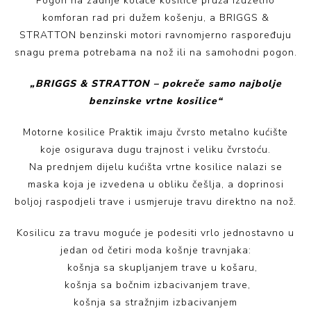
Pogon na zadnje kotače kosilice pruža izuzetno
komforan rad pri dužem košenju, a BRIGGS &
STRATTON benzinski motori ravnomjerno raspoređuju
snagu prema potrebama na nož ili na samohodni pogon.
„BRIGGS & STRATTON – pokreče samo najbolje
benzinske vrtne kosilice“
Motorne kosilice Praktik imaju čvrsto metalno kućište
koje osigurava dugu trajnost i veliku čvrstoću.
Na prednjem dijelu kućišta vrtne kosilice nalazi se
maska koja je izvedena u obliku češlja, a doprinosi
boljoj raspodjeli trave i usmjeruje travu direktno na nož.
Kosilicu za travu moguće je podesiti vrlo jednostavno u
jedan od četiri moda košnje travnjaka:
košnja sa skupljanjem trave u košaru,
košnja sa bočnim izbacivanjem trave,
košnja sa stražnjim izbacivanjem