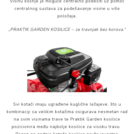
Visinu košnje je moguće centralno podesiti uz pomoć
centralnog sustava za podešavanje visine u više
položaja.
„PRAKTIK GARDEN KOSILICE – za travnjak bez korova.“
Svi kotači imaju ugrađene kuglične ležajeve, što u
kombinaciji sa velikim kotačima osigurava nesmetan rad
na svim visinama trave te Praktik Garden kosilice
pozicionira među najbolje kosilice za visoku travu.