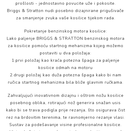
prošlosti - jednostavno povucite uže i pokosite.
Briggs & Stratton nudi posebno dizajnirane prigušivače
za smanjenje zvuka vaše kosilice tijekom rada.
Pokretanje benzinskog motora kosilice:
Lako paljenje BRIGGS & STRATTON benzinskog motora
za kosilice pomoću startnog mehanizma kojeg možemo
postaviti u dva položaja:
1.prvi položaj kao kraća potezna špaga za paljenje
kosilice odmah na motoru
2.drugi položaj kao duža potezna špaga kako bi nam
ručica startnog mehanizma bila bliže glavnim ručkama.
Zahvaljujući inovativnom dizajnu i oštrom nožu kosilice
posebnog oblika, rotirajući nož generira snažan usis
kako bi se trava podigla prije rezanja, što osigurava čist
rez na brdovitim terenima, te ravnomjerno rezanje vlasi.
Sustav za podešavanje visine profesionalne kosilice.