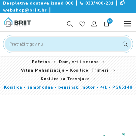
Besplatna dostava iznad 80€ ┃
📞
033/400-231
┃
📬
webshop@briit.hr
┃
(0)
Početna
Dom, vrt i sezona
Vrtna Mehanizacija – Kosilice, Trimeri,
Kosilice za Travnjake
Kosilica - samohodna - benzinski motor - 4/1 - PG65148