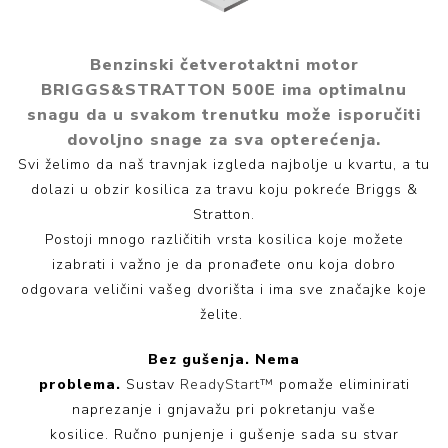
Benzinski četverotaktni motor
BRIGGS&STRATTON 500E ima optimalnu
snagu da u svakom trenutku može isporučiti
dovoljno snage za sva opterećenja.
Svi želimo da naš travnjak izgleda najbolje u kvartu, a tu
dolazi u obzir kosilica za travu koju pokreće Briggs &
Stratton.
Postoji mnogo različitih vrsta kosilica koje možete
izabrati i važno je da pronađete onu koja dobro
odgovara veličini vašeg dvorišta i ima sve značajke koje
želite.
Bez gušenja. Nema
problema.
Sustav
ReadyStart™
pomaže eliminirati
naprezanje i gnjavažu pri pokretanju vaše
kosilice. Ručno punjenje i gušenje sada su stvar