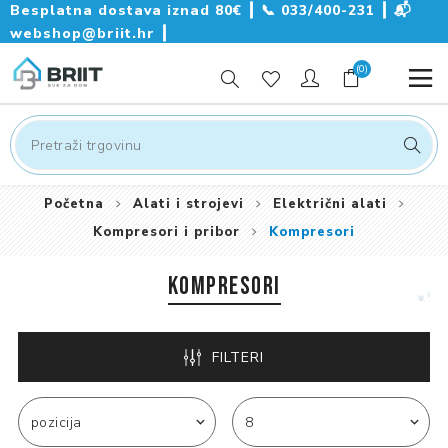
Besplatna dostava iznad 80€ ┃
📞
033/400-231
┃
📬
webshop@briit.hr
┃
(0)
Početna
Alati i strojevi
Električni alati
Kompresori i pribor
Kompresori
KOMPRESORI
FILTERI