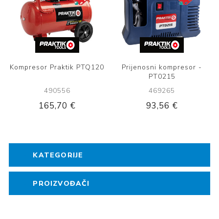
Kompresor Praktik PTQ120
Prijenosni kompresor -
PT0215
490556
469265
165,70 €
93,56 €
KATEGORIJE
PROIZVOĐAČI