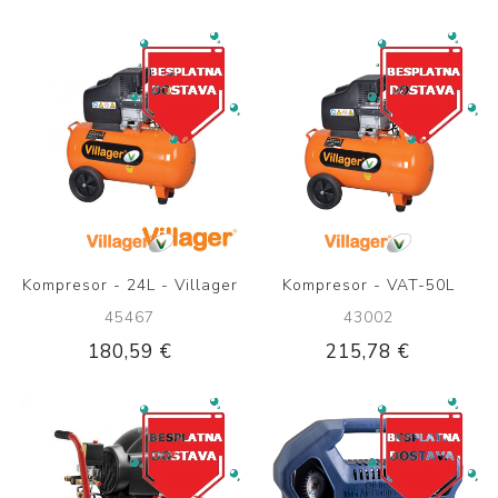
Kompresor - 24L - Villager
Kompresor - VAT-50L
45467
43002
180,59 €
215,78 €