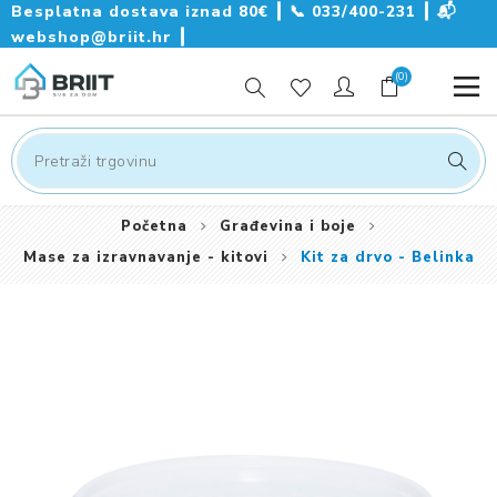
Besplatna dostava iznad 80€ ┃
📞
033/400-231
┃
📬
webshop@briit.hr
┃
(0)
Početna
Građevina i boje
Mase za izravnavanje - kitovi
Kit za drvo - Belinka