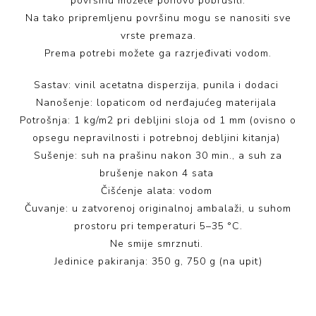
površinu možete ponovo pobrusiti.
Na tako pripremljenu površinu mogu se nanositi sve
vrste premaza.
Prema potrebi možete ga razrjeđivati vodom.
Sastav: vinil acetatna disperzija, punila i dodaci
Nanošenje: lopaticom od nerđajućeg materijala
Potrošnja: 1 kg/m2 pri debljini sloja od 1 mm (ovisno o
opsegu nepravilnosti i potrebnoj debljini kitanja)
Sušenje: suh na prašinu nakon 30 min., a suh za
brušenje nakon 4 sata
Čišćenje alata: vodom
Čuvanje: u zatvorenoj originalnoj ambalaži, u suhom
prostoru pri temperaturi 5–35 °C.
Ne smije smrznuti.
Jedinice pakiranja: 350 g, 750 g (na upit)