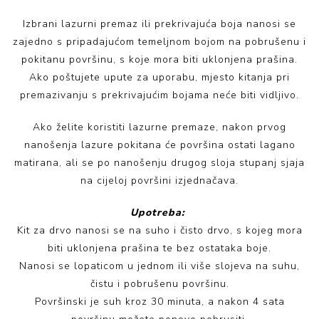
Izbrani lazurni premaz ili prekrivajuća boja nanosi se
zajedno s pripadajućom temeljnom bojom na pobrušenu i
pokitanu površinu, s koje mora biti uklonjena prašina.
Ako poštujete upute za uporabu, mjesto kitanja pri
premazivanju s prekrivajućim bojama neće biti vidljivo.
Ako želite koristiti lazurne premaze, nakon prvog
nanošenja lazure pokitana će površina ostati lagano
matirana, ali se po nanošenju drugog sloja stupanj sjaja
na cijeloj površini izjednačava.
Upotreba:
Kit za drvo nanosi se na suho i čisto drvo, s kojeg mora
biti uklonjena prašina te bez ostataka boje.
Nanosi se lopaticom u jednom ili više slojeva na suhu,
čistu i pobrušenu površinu.
Površinski je suh kroz 30 minuta, a nakon 4 sata