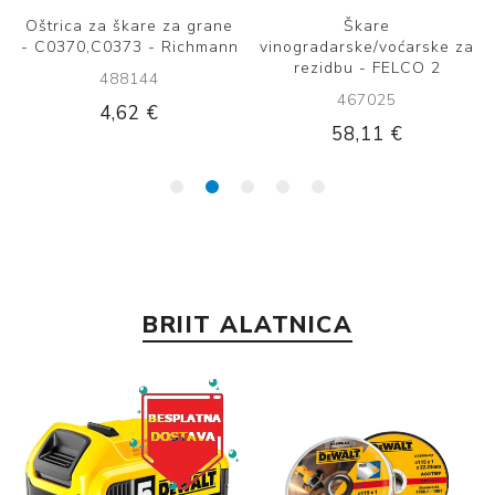
ŠKARE FELCO 221 90CM
Aku škare za grane -
Dewalt 18V DCMPP568P1
497114
496161
104,97 €
352,91 €
BRIIT ALATNICA