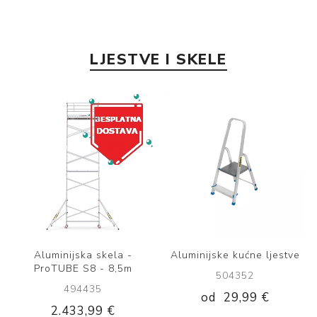
LJESTVE I SKELE
Aluminijske kućne ljestve
Ljestve aluminijske
jednodijelne 13 gazišta
504352
465707
od
29,99 €
123,99 €