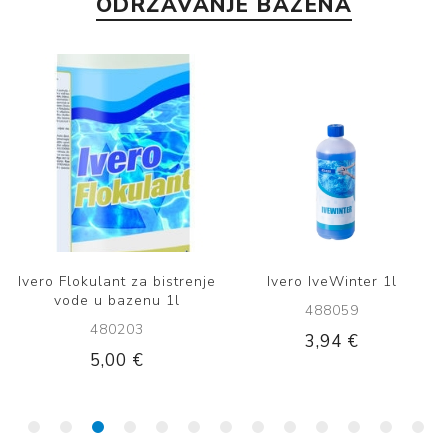
ODRŽAVANJE BAZENA
Ivero Flokulant za bistrenje
Ivero IveWinter 1l
vode u bazenu 1l
488059
480203
3,94 €
5,00 €