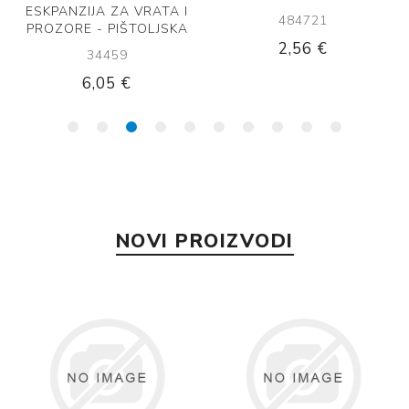
ESKPANZIJA ZA VRATA I
484721
PROZORE - PIŠTOLJSKA
2,56 €
34459
6,05 €
NOVI PROIZVODI