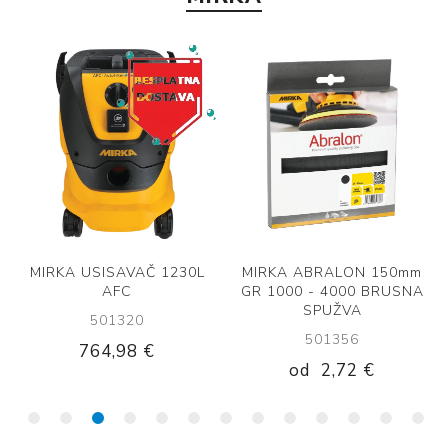
MIRKA USISAVAČ 1230L
MIRKA ABRALON 150mm
AFC
GR 1000 - 4000 BRUSNA
SPUŽVA
501320
501356
764,98 €
od
2,72 €