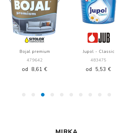
Bojal premium
Jupol - Classic
479642
483475
od
8,61 €
od
5,53 €
MIRKA