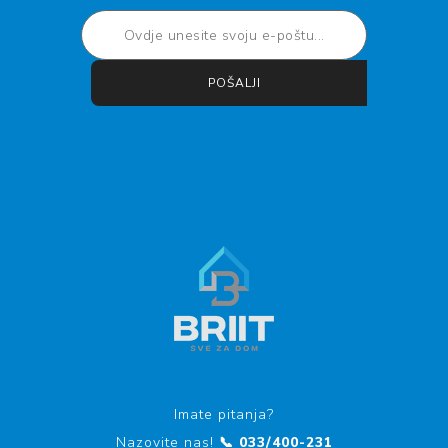
POŠALJI
Pretplati se
Otkaži pretplatu
Imate pitanja?
Nazovite nas!
📞 033/400-231