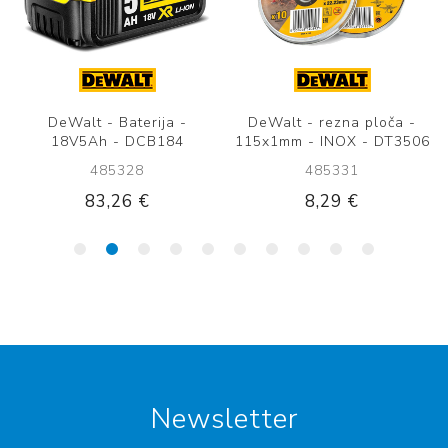
DeWalt - Baterija -
DeWalt - rezna ploča -
18V5Ah - DCB184
115x1mm - INOX - DT3506
485328
485331
83,26 €
8,29 €
Newsletter