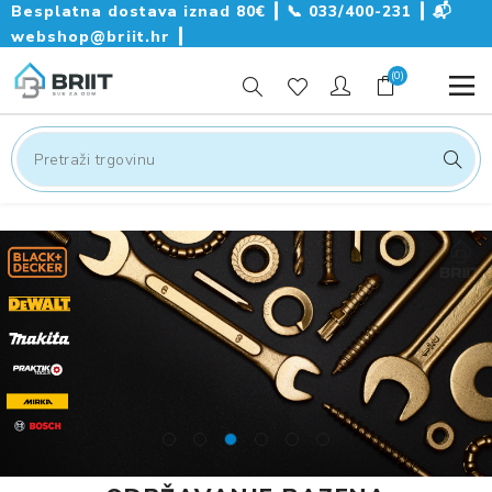
Besplatna dostava iznad 80€ ┃
📞
033/400-231
┃
📬
webshop@briit.hr
┃
(0)