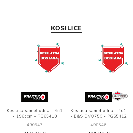
KOSILICE
Kosilica samohodna - 4u1
Kosilica samohodna - 4u1
- 196ccm - PG65418
- B&S DVO750 - PG65412
490547
490546