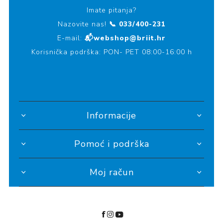
Imate pitanja?
Nazovite nas!
📞 033/400-231
E-mail:
📬webshop@briit.hr
Korisnička podrška: PON- PET 08:00-16:00 h
Informacije
Pomoć i podrška
Moj račun