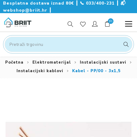
Besplatna dostava iznad 80€ ┃
📞
033/400-231
┃
📬
webshop@briit.hr
┃
(0)
Početna
Elektromaterijal
Instalacijski sustavi
Instalacijski kablovi
Kabel - PP/00 - 3x1,5