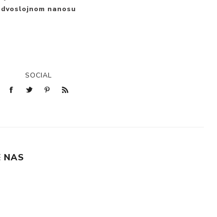
i dvoslojnom nanosu
t
SOCIAL
 NAS