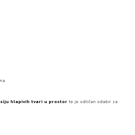
ena
siju hlapivih tvari u prostor
te je odličan odabir za