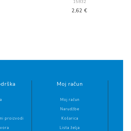
15832
2,62 €
odrška
Moj račun
a
Moj račun
Narudžbe
i proizvodi
Košarica
ovora
Lista želja