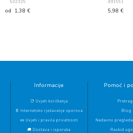
502325
491551
od
1,38 €
5,98 €
Informacije
Pomoć i p
📑 Uvjeti korištenja
Pretrag
📄 Internetsko rješavanje sporova
Blog
📜 Uvjeti i pravila privatnosti
Nedavno pregledan
🚚 Dostava i isporuka
Raskid ug