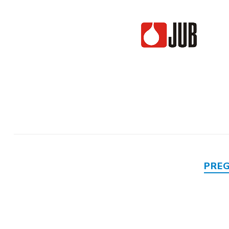
Mase za
izravnavanje - kitovi
PRE