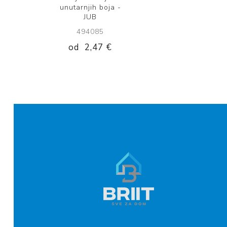
unutarnjih boja -
JUB
494085
od
2,47 €