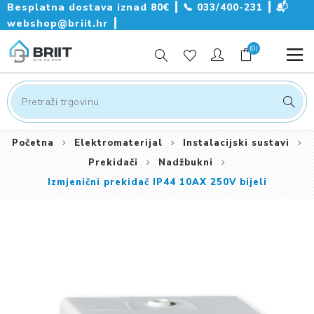
Besplatna dostava iznad 80€ ┃
📞
033/400-231
┃
📬
webshop@briit.hr
┃
(0)
Početna
Elektromaterijal
Instalacijski sustavi
Prekidači
Nadžbukni
Izmjenični prekidač IP44 10AX 250V bijeli