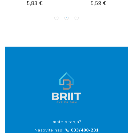
5,83 €
5,59 €
Imate pitanja?
Nazovite nas!
📞 033/400-231