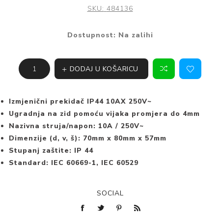
SKU:
484136
Dostupnost:
Na zalihi
DODAJ U KOŠARICU
Izmjenični prekidač IP44 10AX 250V~
Ugradnja na zid pomoću vijaka promjera do 4mm
Nazivna struja/napon: 10A / 250V~
Dimenzije (d, v, š): 70mm x 80mm x 57mm
Stupanj zaštite: IP 44
Standard: IEC 60669-1, IEC 60529
SOCIAL