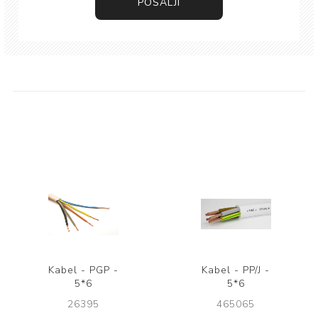
POŠALJI
Kabel - PGP -
Kabel - PP/J -
5*6
5*6
26395
465065