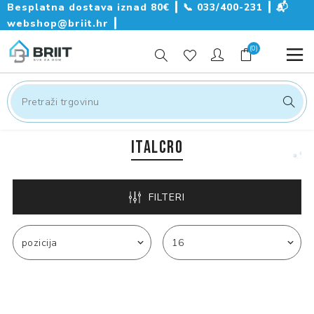
Besplatna dostava iznad 80€ ┃
📞
033/400-231
┃
📬
webshop@briit.hr
┃
(0)
ITALCRO
FILTERI