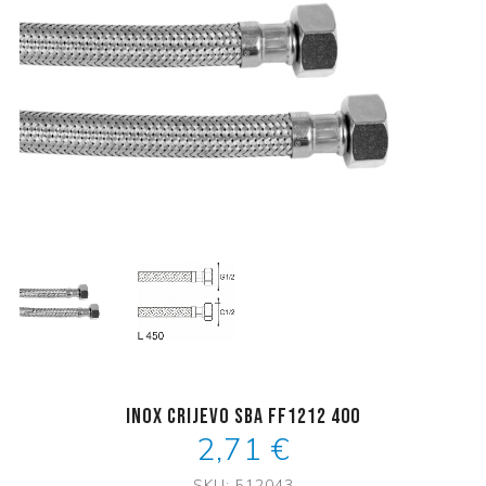
Inox crijevo SBA FF1212 400
2,71 €
SKU:
512043