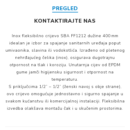
PREGLED
KONTAKTIRAJTE NAS
Inox fleksibilno crijevo SBA FF1212 dužine 400 mm
idealan je izbor za spajanje sanitarnih uređaja poput
umivaonika, slavina ili vodokotlića. Izrađeno od pletenog
nehrđajućeg čelika (inox), osigurava dugotrajnu
otpornost na tlak i koroziju. Unutarnja cijev od EPDM
gume jamči higijensku sigurnost i otpornost na
temperaturu.
S priključcima 1/2” – 1/2” (ženski navoj s obje strane),
ovo crijevo omogućuje jednostavno i sigurno spajanje u
svakom kućanstvu ili komercijalnoj instalaciji. Fleksibilna
izvedba olakšava montažu čak i u skučenim prostorima.