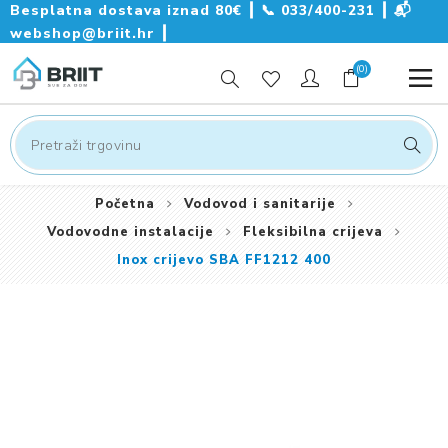
Besplatna dostava iznad 80€ ┃
📞
033/400-231
┃
📬
webshop@briit.hr
┃
(0)
Početna
Vodovod i sanitarije
Vodovodne instalacije
Fleksibilna crijeva
Inox crijevo SBA FF1212 400