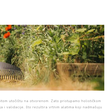
stitom utočištu na otvorenom. Zato pristupamo holističkom
a i validacije, što rezultira vrtnim alatima koji nadmašuju