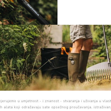
vjerujemo u umjetnost - i znanost - stvaranja i uživanja u vla
ih alata koji odražavaju sate opsežnog proučavanja, istraživanj