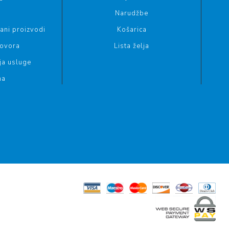
g
Narudžbe
ani proizvodi
Košarica
govora
Lista želja
ja usluge
ma