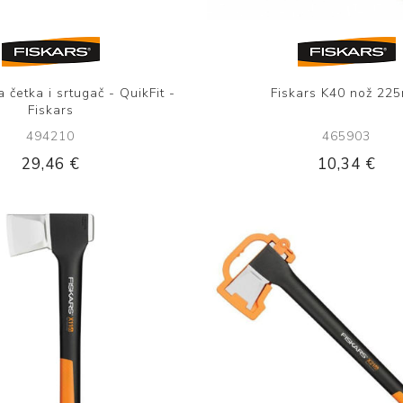
a četka i srtugač - QuikFit -
Fiskars K40 nož 22
Fiskars
494210
465903
29,46 €
10,34 €