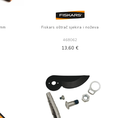
5mm
Fiskars oštrač sjekira i noževa
468062
13,60 €