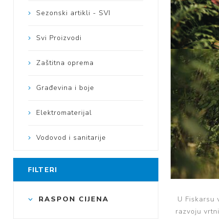
Sezonski artikli - SVI
Mase za
izravnavanje - kitovi
Svi Proizvodi
Zaštitna oprema
Građevina i boje
Elektromaterijal
Vodovod i sanitarije
FILTERI
U Fiskarsu 
RASPON CIJENA
razvoju vrtn