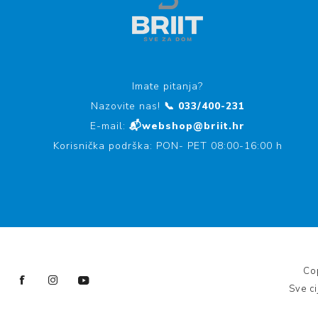
Imate pitanja?
Nazovite nas!
📞 033/400-231
E-mail:
📬webshop@briit.hr
Korisnička podrška: PON- PET 08:00-16:00 h
Cop
Sve c