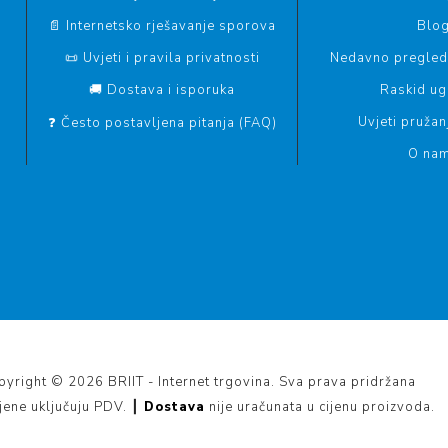
📄 Internetsko rješavanje sporova
Blo
📜 Uvjeti i pravila privatnosti
Nedavno pregled
🚚 Dostava i isporuka
Raskid u
Uvjeti pružan
❓ Često postavljena pitanja (FAQ)
O na
yright © 2026 BRIIT - Internet trgovina. Sva prava pridržana
ijene uključuju PDV. ┃
Dostava
nije uračunata u cijenu proizvoda.