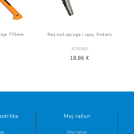
panje 775mm
Rez.nož,opruga i spoj. Fiskars
478360
18,86 €
podrška
Moj račun
aga
Moj račun