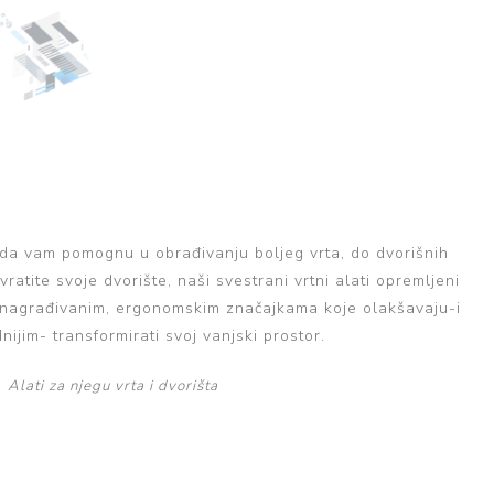
alacijski
Bojleri
Regulatori tlaka
ovi
radbene ploče za
krovalne pećnice
vode
hanje
oče za kuhanje
PHD cijevi za vodu
radbene pećnice
eckalice
Kromirani fitinzi
rilice rublja
Mesing fitinzi
šilice rublja
Fleksibilna crijeva
 da vam pomognu u obrađivanju boljeg vrta, do dvorišnih
ratite svoje dvorište, naši svestrani vrtni alati opremljeni
 nagrađivanim, ergonomskim značajkama koje olakšavaju-i
nijim- transformirati svoj vanjski prostor.
Alati za njegu vrta i dvorišta