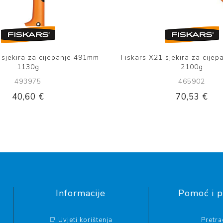
 sjekira za cijepanje 491mm
Fiskars X21 sjekira za cije
1130g
2100g
493975
465902
40,60 €
70,53 €
Informacije
Pomoć i 
📑 Uvjeti korištenja
Pretr