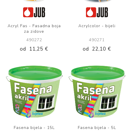
Acryl Fas - Fasadna boja
Acrylcolor - bijeli
za zidove
490272
490271
od
11,25 €
od
22,10 €
Fasena bijela - 15L
Fasena bijela - 5L