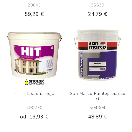
20043
35639
59,29 €
24,79 €
HIT - fasadna boja
San Marco Paintop bianco
4l
490270
504004
od
13,93 €
48,89 €