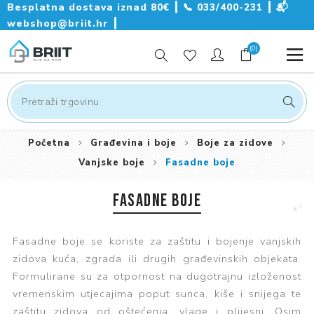
Besplatna dostava iznad 80€ ┃
📞
033/400-231
┃
📬
webshop@briit.hr
┃
(0)
Početna
Građevina i boje
Boje za zidove
Vanjske boje
Fasadne boje
FASADNE BOJE
Fasadne boje se koriste za zaštitu i bojenje vanjskih
zidova kuća, zgrada ili drugih građevinskih objekata.
Formulirane su za otpornost na dugotrajnu izloženost
vremenskim utjecajima poput sunca, kiše i snijega te
zaštitu zidova od oštećenja, vlage i plijesni. Osim