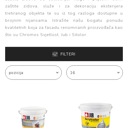
zaštite zidova, služe i za dekoraciju eksterijera
tretiranog objekta te su iz tog razloga dostupne u
brojnim nijansama. Istražite našu bogatu ponudu
kvalitetnih boja za fasadu renomiranih proizvođača kao
što su Chromos Svjetlost, Jub i Sitolor.
FILTERI