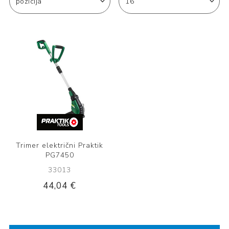
Trimer električni Praktik
PG7450
33013
44,04 €