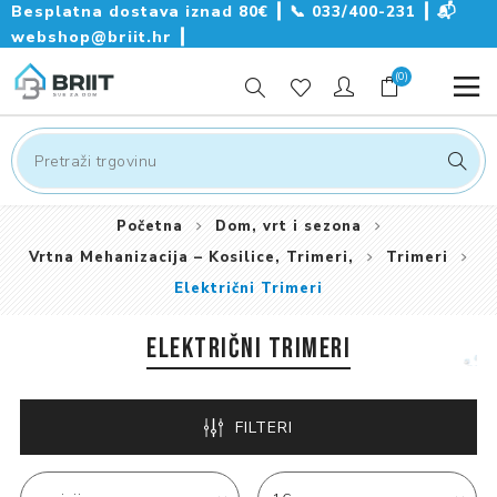
Besplatna dostava iznad 80€ ┃
📞
033/400-231
┃
📬
webshop@briit.hr
┃
(0)
Početna
Dom, vrt i sezona
Vrtna Mehanizacija – Kosilice, Trimeri,
Trimeri
Električni Trimeri
ELEKTRIČNI TRIMERI
FILTERI