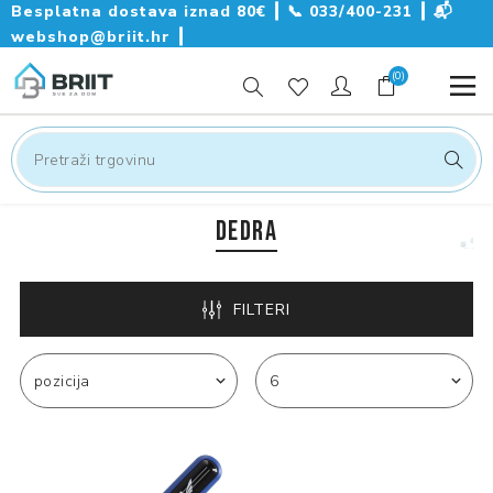
Besplatna dostava iznad 80€ ┃
📞
033/400-231
┃
📬
webshop@briit.hr
┃
(0)
DEDRA
FILTERI