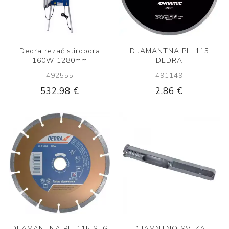
Dedra rezač stiropora
DIJAMANTNA PL. 115
160W 1280mm
DEDRA
492555
491149
532,98 €
2,86 €
DIJAMANTNA PL. 115 SEG
DIJAMNTNO SV. ZA