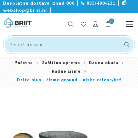
Besplatna dostava iznad 80€ ┃
📞
033/400-231
┃
📬
webshop@briit.hr
┃
(0)
Početna
Zaštitna oprema
Radna obuća
Radne čizme
Delta plus - čizme ground - niske zelene/bež