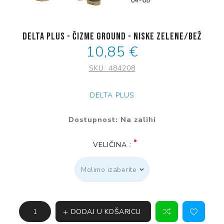
Delta plus - čizme ground - niske zelene/bež
10,85 €
SKU:
484208
DELTA PLUS
Dostupnost:
Na zalihi
VELIČINA :
DODAJ U KOŠARICU