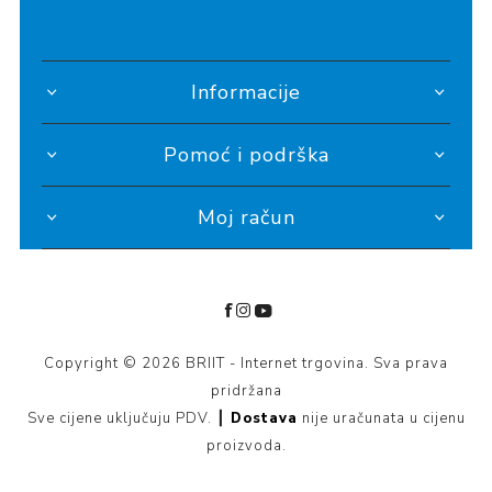
Informacije
Pomoć i podrška
Moj račun
Copyright © 2026 BRIIT - Internet trgovina. Sva prava
pridržana
Sve cijene uključuju PDV. ┃
Dostava
nije uračunata u cijenu
proizvoda.