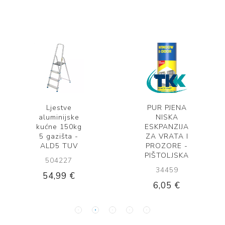
Ljestve
PUR PJENA
aluminijske
NISKA
kućne 150kg
ESKPANZIJA
5 gazišta -
ZA VRATA I
ALD5 TUV
PROZORE -
PIŠTOLJSKA
504227
34459
54,99 €
6,05 €