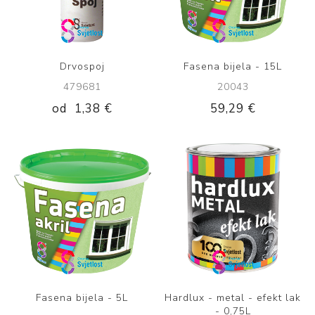
Drvospoj
Fasena bijela - 15L
479681
20043
od
1,38 €
59,29 €
Fasena bijela - 5L
Hardlux - metal - efekt lak
- 0,75L