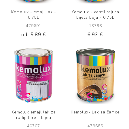
Kemolux - emajl lak -
Kemolux - ventilirajuća
0,75L
bijela boja - 0,75L
479691
13796
od
5,89 €
6,93 €
Kemolux emajl lak za
Kemolux- Lak za čamce
radijatore - bijeli
40707
479686