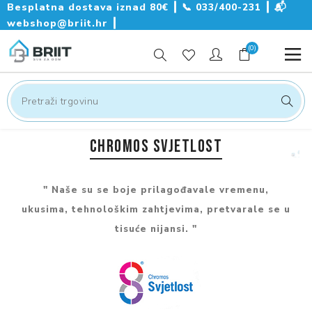
Besplatna dostava iznad 80€ ┃
📞
033/400-231
┃
📬
webshop@briit.hr
┃
(0)
CHROMOS SVJETLOST
" Naše su se boje prilagođavale vremenu,
ukusima, tehnološkim zahtjevima, pretvarale se u
tisuće nijansi. "