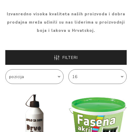
Izvanredno visoka kvaliteta naših proizvoda i dobra
prodajna mreža učinili su nas liderima u proizvodnji
boja i lakova u Hrvatskoj.
FILTERI