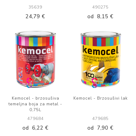
35639
490275
24,79 €
od
8,15 €
Kemocel - brzosušiva
Kemocel - Brzosušivi lak
temeljna boja za metal -
0,75L
479684
479685
od
6,22 €
od
7,90 €