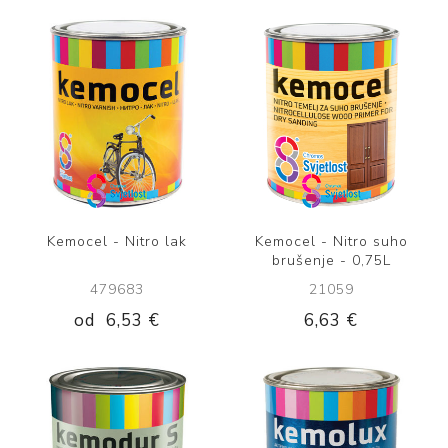
Kemocel - Nitro lak
Kemocel - Nitro suho
brušenje - 0,75L
479683
21059
od
6,53 €
6,63 €