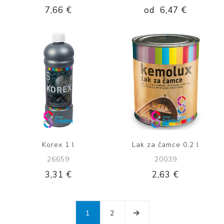
7,66 €
od
6,47 €
Korex 1 l
Lak za čamce 0,2 l
26659
20039
3,31 €
2,63 €
1
2