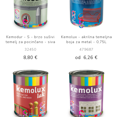
Kemodur - S - brzo sušivi
Kemolux - akrilna temeljna
temelj za pocinčano - siva
boja za metal - 0,75L
32450
479687
8,80 €
od
6,26 €