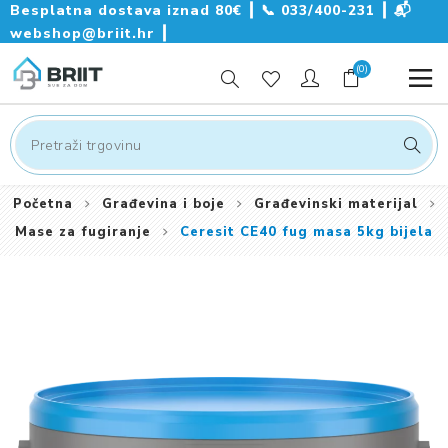
Besplatna dostava iznad 80€ ┃
📞
033/400-231
┃
📬
webshop@briit.hr
┃
(0)
Početna
Građevina i boje
Građevinski materijal
Mase za fugiranje
Ceresit CE40 fug masa 5kg bijela