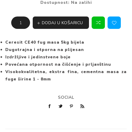
Dostupnost:
Na zalihi
DODAJ U KOŠARICU
Ceresit CE40 fug masa 5kg bijela
Dugotrajna i otporna na plijesan
Izdržljive i jedinstvene boje
Povećana otpornost na čišćenje i prljavštinu
Visokokvalitetna, ekstra fina, cementna masa za
fuge širine 1 - 8mm
SOCIAL