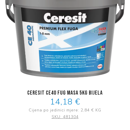
Ceresit CE40 fug masa 5kg bijela
14,18 €
Cijena po jedinici mjere:
2,84 €
KG
SKU:
481304