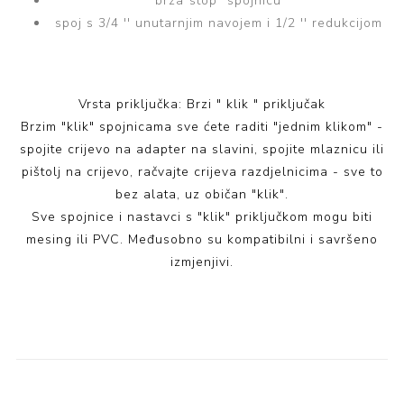
brza"stop" spojnicu
spoj s 3/4 '' unutarnjim navojem i 1/2 '' redukcijom
Vrsta priključka: Brzi " klik " priključak
Brzim "klik" spojnicama sve ćete raditi "jednim klikom" -
spojite crijevo na adapter na slavini, spojite mlaznicu ili
pištolj na crijevo, račvajte crijeva razdjelnicima - sve to
bez alata, uz običan "klik".
Sve spojnice i nastavci s "klik" priključkom mogu biti
mesing ili PVC. Međusobno su kompatibilni i savršeno
izmjenjivi.