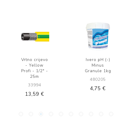
Vrtno crijevo
Ivero pH (-)
- Yellow
Minus
Profi - 1/2" -
Granule 1kg
25m
480205
33994
4,75 €
13,59 €