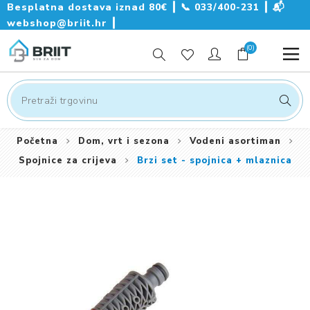
Besplatna dostava iznad 80€ ┃
📞
033/400-231
┃
📬
webshop@briit.hr
┃
(0)
Početna
Dom, vrt i sezona
Vodeni asortiman
Spojnice za crijeva
Brzi set - spojnica + mlaznica