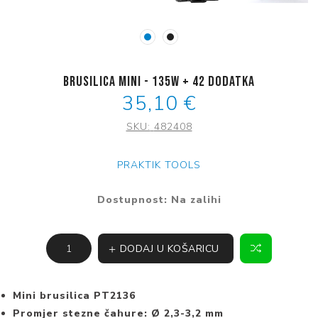
Brusilica mini - 135W + 42 Dodatka
35,10 €
SKU:
482408
PRAKTIK TOOLS
Dostupnost:
Na zalihi
DODAJ U KOŠARICU
Mini brusilica PT2136
Promjer stezne čahure: Ø 2,3-3,2 mm