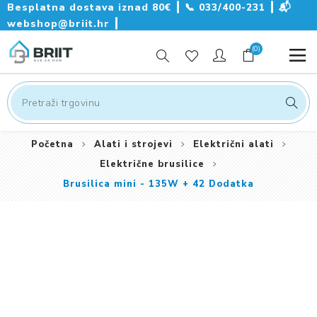
Besplatna dostava iznad 80€ ┃
📞
033/400-231
┃
📬
webshop@briit.hr
┃
(0)
Početna
Alati i strojevi
Električni alati
Električne brusilice
Brusilica mini - 135W + 42 Dodatka