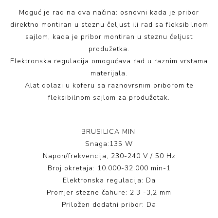
Moguć je rad na dva načina: osnovni kada je pribor
direktno montiran u steznu čeljust ili rad sa fleksibilnom
sajlom, kada je pribor montiran u steznu čeljust
produžetka.
Elektronska regulacija omogućava rad u raznim vrstama
materijala.
Alat dolazi u koferu sa raznovrsnim priborom te
fleksibilnom sajlom za produžetak.
BRUSILICA MINI
Snaga:135 W
Napon/frekvencija; 230-240 V / 50 Hz
Broj okretaja: 10.000-32.000 min-1
Elektronska regulacija: Da
Promjer stezne čahure: 2,3 -3,2 mm
Priložen dodatni pribor: Da