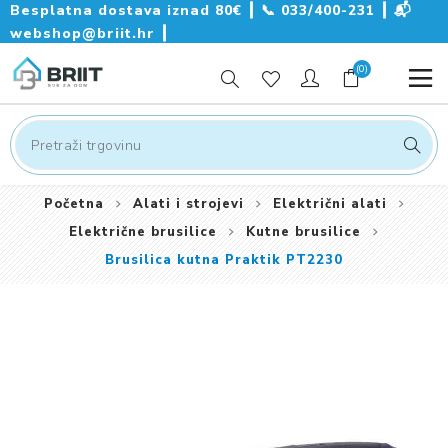
Besplatna dostava iznad 80€ ┃
📞
033/400-231
┃
📬
webshop@briit.hr
┃
(0)
Početna
Alati i strojevi
Električni alati
Električne brusilice
Kutne brusilice
Brusilica kutna Praktik PT2230