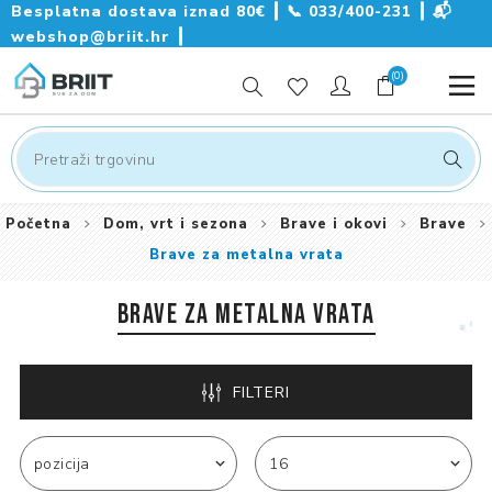
Besplatna dostava iznad 80€ ┃
📞
033/400-231
┃
📬
webshop@briit.hr
┃
(0)
Početna
Dom, vrt i sezona
Brave i okovi
Brave
Brave za metalna vrata
BRAVE ZA METALNA VRATA
FILTERI