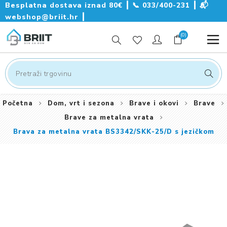
Besplatna dostava iznad 80€ ┃
📞
033/400-231
┃
📬
webshop@briit.hr
┃
(0)
Početna
Dom, vrt i sezona
Brave i okovi
Brave
Brave za metalna vrata
Brava za metalna vrata BS3342/SKK-25/D s jezičkom