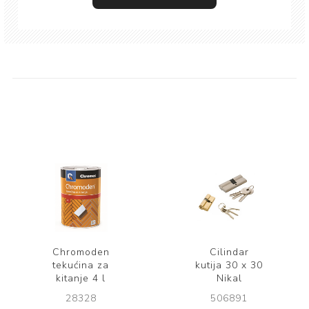
Chromoden
Cilindar
tekućina za
kutija 30 x 30
kitanje 4 l
Nikal
28328
506891