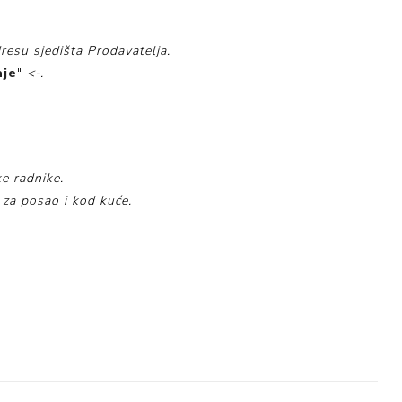
resu sjedišta Prodavatelja.
aje
"
<-.
e radnike.
 za posao i kod kuće.