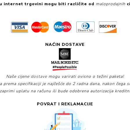
u internet trgovini
mogu biti različite od
maloprodajnih
c
NAĆIN DOSTAVE
Naše cijene
dostave
mogu varirati ovisno o težini paketa!
 prema specifikaciji je najčešće do 2 radna dana, nakon čega s
 zaprimi uplatu na računu ili bude odobrena autorizacija kredi
POVRAT I REKLAMACIJE