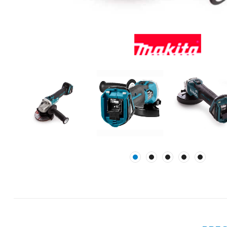
Mase za
izravnavanje - kitovi