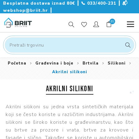
Besplatna dostava iznad 80€ ┃
📞
033/400-231
┃
📬
webshop@briit.hr
┃
(0)
Početna
Građevina i boje
Brtvila
Silikoni
Akrilni silikoni
AKRILNI SILIKONI
Akrilni silikoni su jedna vrsta sintetičkih materijala
koji se često koriste u različitim industrijama. Akrilni
silikoni se široko koriste u građevinarstvu, kao što
su brtve za prozore i vrata, brtve za krovove i
fasade i slično. Također se koriste u automobilskoj