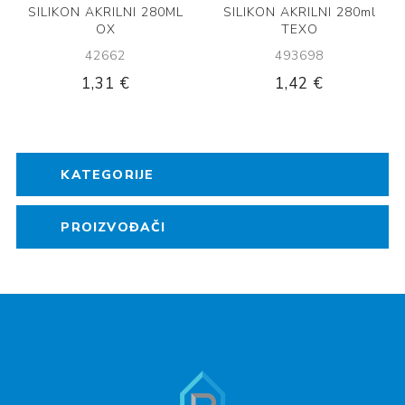
SILIKON AKRILNI 280ML
SILIKON AKRILNI 280ml
OX
TEXO
42662
493698
1,31 €
1,42 €
KATEGORIJE
PROIZVOĐAČI