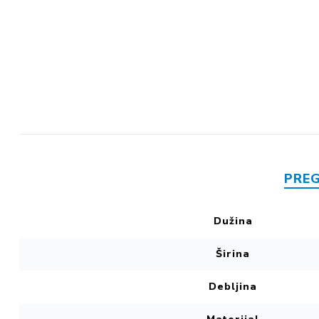
Mase za
izravnavanje - kitovi
PRE
Dužina
Širina
Debljina