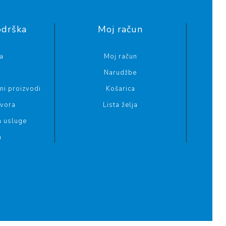
odrška
Moj račun
a
Moj račun
Narudžbe
i proizvodi
Košarica
ovora
Lista želja
a usluge
a