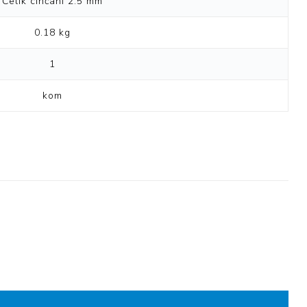
Čelik cinčani 2.5 mm
0.18 kg
1
kom