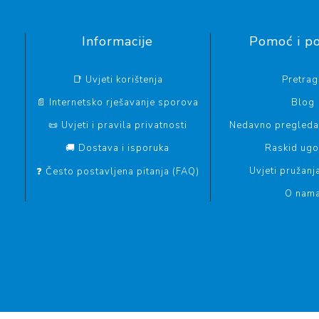
Informacije
Pomoć i p
📑 Uvjeti korištenja
Pretrag
📄 Internetsko rješavanje sporova
Blog
📜 Uvjeti i pravila privatnosti
Nedavno pregledan
🚚 Dostava i isporuka
Raskid ug
Uvjeti pružanj
❓ Često postavljena pitanja (FAQ)
O nam