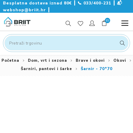
Besplatna dostava iznad 80€ ┃
📞
033/400-231
┃
📬
webshop@briit.hr
┃
(0)
Početna
Dom, vrt i sezona
Brave i okovi
Okovi
Šarniri, pantovi i šarke
Šarnir - 70*70