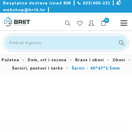
Besplatna dostava iznad 80€ ┃
📞
033/400-231
┃
📬
webshop@briit.hr
┃
(0)
Početna
Dom, vrt i sezona
Brave i okovi
Okovi
Šarniri, pantovi i šarke
Šarnir - 40*47*2.5mm