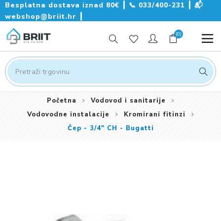
Besplatna dostava iznad 80€ ┃
📞
033/400-231
┃
📬
webshop@briit.hr
┃
(0)
Početna
Vodovod i sanitarije
Vodovodne instalacije
Kromirani fitinzi
Čep - 3/4" CH - Bugatti